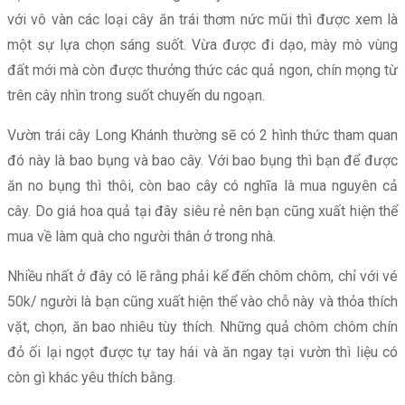
với vô vàn các loại cây ăn trái thơm nức mũi thì được xem là
một sự lựa chọn sáng suốt. Vừa được đi dạo, mày mò vùng
đất mới mà còn được thưởng thức các quả ngon, chín mọng từ
trên cây nhìn trong suốt chuyến du ngoạn.
Vườn trái cây Long Khánh thường sẽ có 2 hình thức tham quan
đó này là bao bụng và bao cây. Với bao bụng thì bạn để được
ăn no bụng thì thôi, còn bao cây có nghĩa là mua nguyên cả
cây. Do giá hoa quả tại đây siêu rẻ nên bạn cũng xuất hiện thể
mua về làm quà cho người thân ở trong nhà.
Nhiều nhất ở đây có lẽ rằng phải kể đến chôm chôm, chỉ với vé
50k/ người là bạn cũng xuất hiện thể vào chỗ này và thỏa thích
vặt, chọn, ăn bao nhiêu tùy thích. Những quả chôm chôm chín
đỏ ối lại ngọt được tự tay hái và ăn ngay tại vườn thì liệu có
còn gì khác yêu thích bằng.