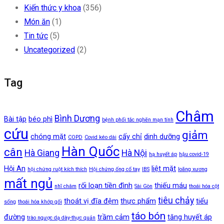
Kiến thức y khoa
(356)
Món ăn
(1)
Tin tức
(5)
Uncategorized
(2)
Tag
Châm
Bình Dương
Bài tập
béo phì
bệnh phổi tắc nghẽn mạn tính
cứu
giảm
chóng mặt
cấy chỉ
dinh dưỡng
COPD
Covid kéo dài
Hàn Quốc
cân
Hà Giang
Hà Nội
hạ huyết áp
hậu covid-19
Hội An
liệt mặt
hội chứng ruột kích thích
Hội chứng ống cổ tay
IBS
loãng xương
mất ngủ
rối loạn tiền đình
thiếu máu
nhĩ châm
Sài Gòn
thoái hóa cột
tiêu chảy
thoát vị đĩa đệm
thực phẩm
tiểu
sống
thoái hóa khớp gối
táo bón
đường
trầm cảm
tăng huyết áp
trào ngược dạ dày-thực quản