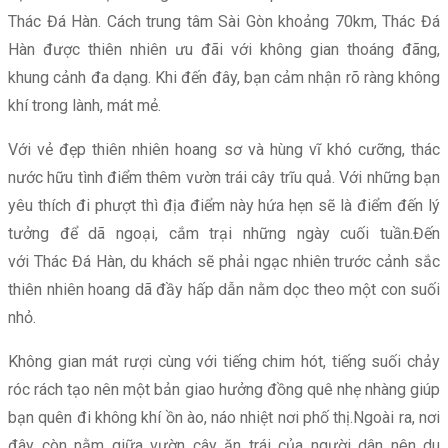
Thác Đá Hàn. Cách trung tâm Sài Gòn khoảng 70km, Thác Đá
Hàn được thiên nhiên ưu đãi với không gian thoáng đãng,
khung cảnh đa dạng. Khi đến đây, bạn cảm nhận rõ ràng không
khí trong lành, mát mẻ.
Với vẻ đẹp thiên nhiên hoang sơ và hùng vĩ khó cưỡng, thác
nước hữu tình điểm thêm vườn trái cây trĩu quả. Với những bạn
yêu thích đi phượt thì địa điểm này hứa hẹn sẽ là điểm đến lý
tưởng để dã ngoại, cắm trại những ngày cuối tuần.Đến
với Thác Đá Hàn, du khách sẽ phải ngạc nhiên trước cảnh sắc
thiên nhiên hoang dã đầy hấp dẫn nằm dọc theo một con suối
nhỏ.
Không gian mát rượi cùng với tiếng chim hót, tiếng suối chảy
róc rách tạo nên một bản giao hưởng đồng quê nhẹ nhàng giúp
bạn quên đi không khí ồn ào, náo nhiệt nơi phố thị.Ngoài ra, nơi
đây còn nằm giữa vườn cây ăn trái của người dân nên du