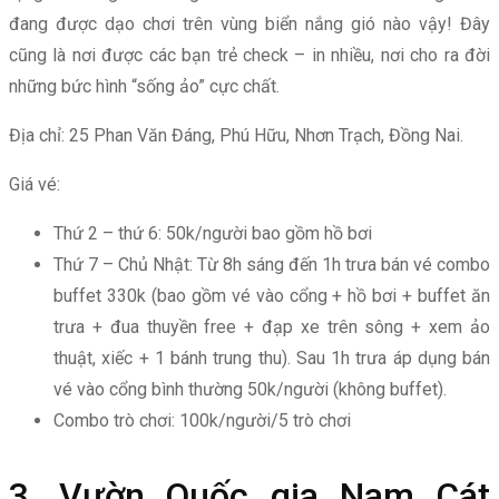
đang được dạo chơi trên vùng biển nắng gió nào vậy! Đây
cũng là nơi được các bạn trẻ check – in nhiều, nơi cho ra đời
những bức hình “sống ảo” cực chất.
Địa chỉ: 25 Phan Văn Đáng, Phú Hữu, Nhơn Trạch, Đồng Nai.
Giá vé:
Thứ 2 – thứ 6: 50k/người bao gồm hồ bơi
Thứ 7 – Chủ Nhật: Từ 8h sáng đến 1h trưa bán vé combo
buffet 330k (bao gồm vé vào cổng + hồ bơi + buffet ăn
trưa + đua thuyền free + đạp xe trên sông + xem ảo
thuật, xiếc + 1 bánh trung thu). Sau 1h trưa áp dụng bán
vé vào cổng bình thường 50k/người (không buffet).
Combo trò chơi: 100k/người/5 trò chơi
3. Vườn Quốc gia Nam Cát