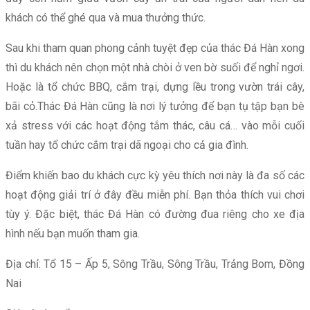
khách có thể ghé qua và mua thưởng thức.
Sau khi tham quan phong cảnh tuyệt đẹp của thác Đá Hàn xong
thì du khách nên chọn một nhà chòi ở ven bờ suối để nghỉ ngơi.
Hoặc là tổ chức BBQ, cắm trại, dựng lều trong vườn trái cây,
bãi cỏ.Thác Đá Hàn cũng là nơi lý tưởng để bạn tụ tập bạn bè
xả stress với các hoạt động tắm thác, câu cá… vào mỗi cuối
tuần hay tổ chức cắm trại dã ngoại cho cả gia đình.
Điểm khiến bao du khách cực kỳ yêu thích nơi này là đa số các
hoạt động giải trí ở đây đều miễn phí. Bạn thỏa thích vui chơi
tùy ý. Đặc biệt, thác Đá Hàn có đường đua riêng cho xe địa
hình nếu bạn muốn tham gia.
Địa chỉ: Tổ 15 – Ấp 5, Sông Trầu, Sông Trầu, Trảng Bom, Đồng
Nai