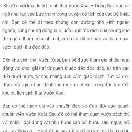
.Khi đến với khu du lịch sinh thái Vườn Xoài – Đồng Nai, bạn sẽ
ngỡ như lạc vào bức tranh trong truyện cổ tích của các bé thiếu
nhi. Bạn có thể đi theo những con đường nhỏ xinh ngoằn
ngoèo, cùng những dòng suối uốn lượn róc rách qua những khe
đá, ngắm thảm cỏ xanh mát, vườn hoa khoe sắc và tham quan
vườn bách thú độc đáo.
Đến khu sinh thái Vườn Xoài, bạn sẽ được tham gia nhiều hoạt
động vui chơi giải trí từ quen thuộc đến độc đáo, từ trên cạn
đến dưới nước, từ nhẹ nhàng đến cảm giác mạnh. Tất cả đều
đảm bảo giúp bạn đánh tan mọi ưu phiền trong đầu khi đến
khu du lịch sinh thái Vườn Xoài.
Bạn có thể tham gia vào chuyến đạp xe đạp đôi dạo quanh
khuôn viên Vườn Xoài. Sau đó có thể tham quan vườn bách thú
với nhiều loại động vật như hươu cao cổ, hươu sao, ngựa, hổ,
voi Tây Nguyên,…Hoạt động này rất phù hợp với gia đình có bé