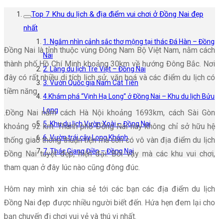
Top 7 Khu du lịch & địa điểm vui chơi ở Đồng Nai đẹp
nhất
1. Ngắm nhìn cảnh sắc thơ mộng tại thác Đá Hàn – Đồng
Đồng Nai là tỉnh thuộc vùng Đông Nam Bộ Việt Nam, nằm cách
Nai
thành phố Hồ Chí Minh khoảng 30km về hướng Đông Bắc. Nơi
2. Làng du lịch Tre Việt – Đồng Nai
đây có rất nhiều di tích lịch sử, văn hoá và các điểm du lịch có
3. Vườn Quốc gia Nam Cát Tiên
tiềm năng
4.Khám phá “Vịnh Hạ Long” ở Đồng Nai – Khu du lịch Bửu
Long
.Đồng Nai nằm cách Hà Nội khoảng 1693km, cách Sài Gòn
5. Khu du lịch Vườn Xoài – Đồng Nai
khoảng 92 km. Thành phố Đồng Nai này không chỉ sở hữu hệ
6. Vườn trái cây Long Khánh
thống giao thông thuận tiện mà còn có vô vàn địa điểm du lịch
7. Thác Giang Điền – Đồng Nai
Đồng Nai tuyệt đẹp, hiện đại. Bởi vậy mà các khu vui chơi,
tham quan ở đây lúc nào cũng đông đúc.
Hôm nay mình xin chia sẻ tới các bạn các địa điểm du lịch
Đồng Nai đẹp được nhiều người biết đến. Hứa hẹn đem lại cho
bạn chuyến đi chơi vui vẻ và thú vị nhất.