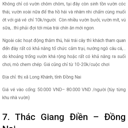
Không chỉ có vườn chôm chôm, tại đây còn sinh tồn vườn cóc
thái, vườn xoài nữa để tha hồ hái và nhâm nhi chấm cùng muối
ớt với giá vé chỉ 10k/người. Còn nhiều vườn bưởi, vườn mít, vú
sữa,…thì phải đợi tới mùa trái chín ăn mới ngon.
Ngoài các hoạt động thăm thú, hái trái cây thì khách tham quan
đến đây rất có khả năng tổ chức cắm trại, nướng ngô câu cá,…
do khoảng trống vườn khá rộng hoặc rất có khả năng ra suối
chơi, mò chem chép. Giá cũng chỉ từ 10-20k/cuộc chơi
Địa chỉ: thị xã Long Khánh, tỉnh Đồng Nai
Giá vé vào cổng: 50.000 VND– 80.000 VND /người (tùy từng
khu nhà vườn)
7. Thác Giang Điền – Đồng