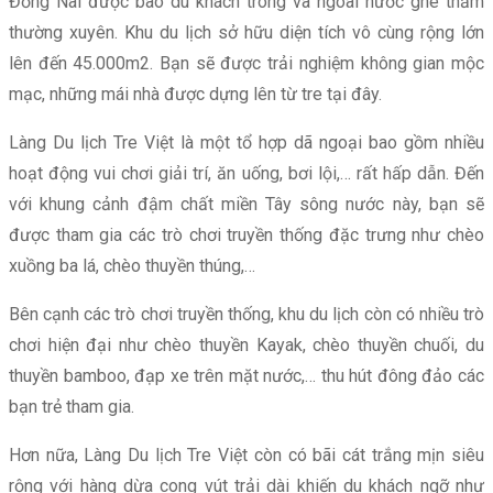
Đồng Nai được bao du khách trong và ngoài nước ghé thăm
thường xuyên. Khu du lịch sở hữu diện tích vô cùng rộng lớn
lên đến 45.000m2. Bạn sẽ được trải nghiệm không gian mộc
mạc, những mái nhà được dựng lên từ tre tại đây.
Làng Du lịch Tre Việt là một tổ hợp dã ngoại bao gồm nhiều
hoạt động vui chơi giải trí, ăn uống, bơi lội,… rất hấp dẫn. Đến
với khung cảnh đậm chất miền Tây sông nước này, bạn sẽ
được tham gia các trò chơi truyền thống đặc trưng như chèo
xuồng ba lá, chèo thuyền thúng,…
Bên cạnh các trò chơi truyền thống, khu du lịch còn có nhiều trò
chơi hiện đại như chèo thuyền Kayak, chèo thuyền chuối, du
thuyền bamboo, đạp xe trên mặt nước,… thu hút đông đảo các
bạn trẻ tham gia.
Hơn nữa, Làng Du lịch Tre Việt còn có bãi cát trắng mịn siêu
rộng với hàng dừa cong vút trải dài khiến du khách ngỡ như