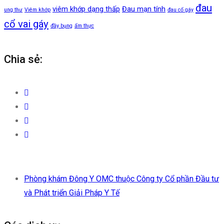
đau
viêm khớp dạng thấp
Đau mạn tính
ung thư
Viêm khớp
đau cổ gáy
cổ vai gáy
đầy bụng
ẩm thực
Chia sẻ:
Phòng khám Đông Y OMC thuộc Công ty Cổ phần Đầu tư
và Phát triển Giải Pháp Y Tế