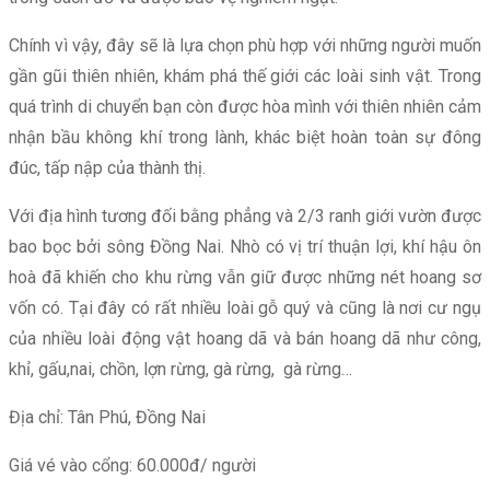
Chính vì vậy, đây sẽ là lựa chọn phù hợp với những người muốn
gần gũi thiên nhiên, khám phá thế giới các loài sinh vật. Trong
quá trình di chuyển bạn còn được hòa mình với thiên nhiên cảm
nhận bầu không khí trong lành, khác biệt hoàn toàn sự đông
đúc, tấp nập của thành thị.
Với địa hình tương đối bằng phẳng và 2/3 ranh giới vườn được
bao bọc bởi sông Đồng Nai. Nhò có vị trí thuận lợi, khí hậu ôn
hoà đã khiến cho khu rừng vẫn giữ được những nét hoang sơ
vốn có. Tại đây có rất nhiều loài gỗ quý và cũng là nơi cư ngụ
của nhiều loài động vật hoang dã và bán hoang dã như công,
khỉ, gấu,nai, chồn, lợn rừng, gà rừng, gà rừng…
Địa chỉ: Tân Phú, Đồng Nai
Giá vé vào cổng: 60.000đ/ người