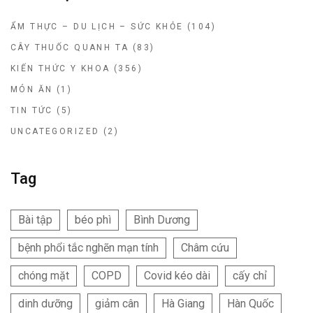
ẨM THỰC – DU LỊCH – SỨC KHỎE
(104)
CÂY THUỐC QUANH TA
(83)
KIẾN THỨC Y KHOA
(356)
MÓN ĂN
(1)
TIN TỨC
(5)
UNCATEGORIZED
(2)
Tag
Bài tập
béo phì
Bình Dương
bệnh phổi tắc nghẽn mạn tính
Châm cứu
chóng mặt
COPD
Covid kéo dài
cấy chỉ
dinh dưỡng
giảm cân
Hà Giang
Hàn Quốc