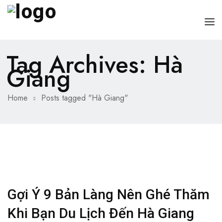
Tag Archives: Hà
TRANG CHỦ
Giang
GIỚI THIỆU
CÁC DỊCH VỤ
Home
Posts tagged "Hà Giang"
BÀI VIẾT HAY
LIÊN HỆ
Gợi Ý 9 Bản Làng Nên Ghé Thăm
Khi Bạn Du Lịch Đến Hà Giang