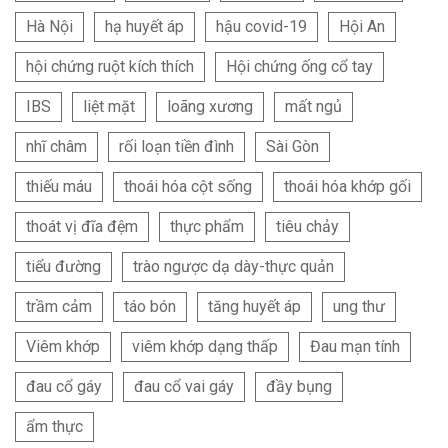
Hà Nội
hạ huyết áp
hậu covid-19
Hội An
hội chứng ruột kích thích
Hội chứng ống cổ tay
IBS
liệt mặt
loãng xương
mất ngủ
nhĩ châm
rối loạn tiền đình
Sài Gòn
thiếu máu
thoái hóa cột sống
thoái hóa khớp gối
thoát vị đĩa đệm
thực phẩm
tiêu chảy
tiểu đường
trào ngược dạ dày-thực quản
trầm cảm
táo bón
tăng huyết áp
ung thư
Viêm khớp
viêm khớp dạng thấp
Đau mạn tính
đau cổ gáy
đau cổ vai gáy
đầy bụng
ẩm thực