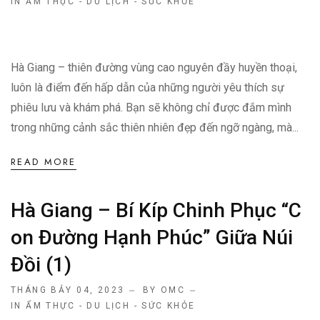
IN
ẨM THỰC - DU LỊCH - SỨC KHỎE
Hà Giang – thiên đường vùng cao nguyên đầy huyền thoại,
luôn là điểm đến hấp dẫn của những người yêu thích sự
phiêu lưu và khám phá. Bạn sẽ không chỉ được đắm mình
trong những cảnh sắc thiên nhiên đẹp đến ngỡ ngàng, mà...
READ MORE
Hà Giang – Bí Kíp Chinh Phục “c
On Đường Hạnh Phúc” Giữa Núi
Đồi (1)
THÁNG BẢY 04, 2023
BY OMC
IN
ẨM THỰC - DU LỊCH - SỨC KHỎE