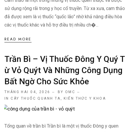
Cam thảo là một trong những vị thuốc quen thuộc và được
sử dụng rộng rãi trong y học cổ truyền. Từ xa xưa, cam thảo
đã được xem là vị thuốc “quốc lão” nhờ khả năng điều hòa
các vị thuốc khác và hỗ trợ điều trị nhiều ch�...
READ MORE
Trần Bì – Vị Thuốc Đông Y Quý T
Ừ Vỏ Quýt Và Những Công Dụng
Bất Ngờ Cho Sức Khỏe
THÁNG HAI 04, 2026
BY OMC
IN
CÂY THUỐC QUANH TA
,
KIẾN THỨC Y KHOA
Tổng quan về trần bì Trần bì là một vị thuốc Đông y quen