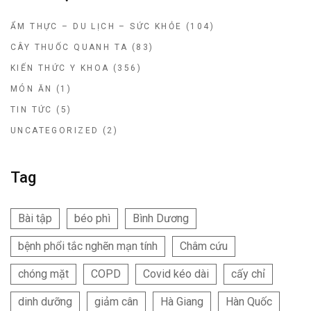
ẨM THỰC – DU LỊCH – SỨC KHỎE
(104)
CÂY THUỐC QUANH TA
(83)
KIẾN THỨC Y KHOA
(356)
MÓN ĂN
(1)
TIN TỨC
(5)
UNCATEGORIZED
(2)
Tag
Bài tập
béo phì
Bình Dương
bệnh phổi tắc nghẽn mạn tính
Châm cứu
chóng mặt
COPD
Covid kéo dài
cấy chỉ
dinh dưỡng
giảm cân
Hà Giang
Hàn Quốc