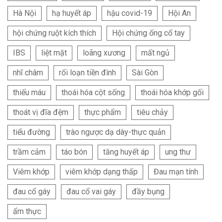
Hà Nội
hạ huyết áp
hậu covid-19
Hội An
hội chứng ruột kích thích
Hội chứng ống cổ tay
IBS
liệt mặt
loãng xương
mất ngủ
nhĩ châm
rối loạn tiền đình
Sài Gòn
thiếu máu
thoái hóa cột sống
thoái hóa khớp gối
thoát vị đĩa đệm
thực phẩm
tiêu chảy
tiểu đường
trào ngược dạ dày-thực quản
trầm cảm
táo bón
tăng huyết áp
ung thư
Viêm khớp
viêm khớp dạng thấp
Đau mạn tính
đau cổ gáy
đau cổ vai gáy
đầy bụng
ẩm thực