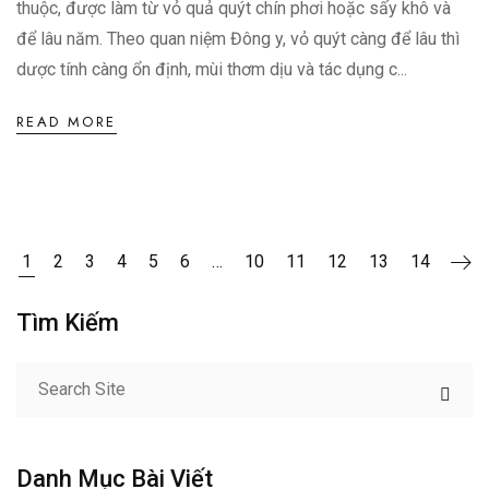
thuộc, được làm từ vỏ quả quýt chín phơi hoặc sấy khô và
để lâu năm. Theo quan niệm Đông y, vỏ quýt càng để lâu thì
dược tính càng ổn định, mùi thơm dịu và tác dụng c...
READ MORE
1
2
3
4
5
6
…
10
11
12
13
14
Tìm Kiếm
Danh Mục Bài Viết