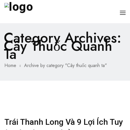
Category Archives:
TRANG CHỦ
Cây Thuốc Quanh
GIỚI THIỆU
Ta
CÁC DỊCH VỤ
Home
Archive by category "Cây thuốc quanh ta"
BÀI VIẾT HAY
LIÊN HỆ
Trái Thanh Long Và 9 Lợi Ích Tuy