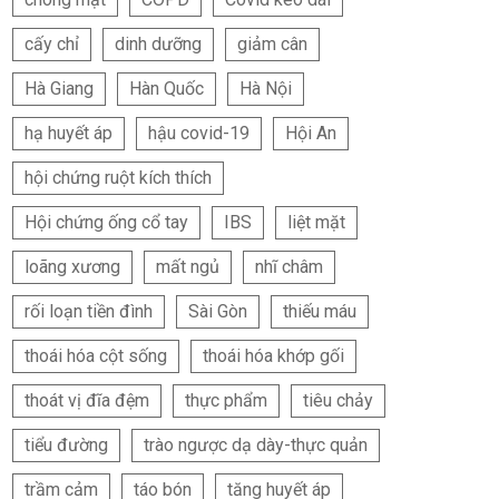
cấy chỉ
dinh dưỡng
giảm cân
Hà Giang
Hàn Quốc
Hà Nội
hạ huyết áp
hậu covid-19
Hội An
hội chứng ruột kích thích
Hội chứng ống cổ tay
IBS
liệt mặt
loãng xương
mất ngủ
nhĩ châm
rối loạn tiền đình
Sài Gòn
thiếu máu
thoái hóa cột sống
thoái hóa khớp gối
thoát vị đĩa đệm
thực phẩm
tiêu chảy
tiểu đường
trào ngược dạ dày-thực quản
trầm cảm
táo bón
tăng huyết áp