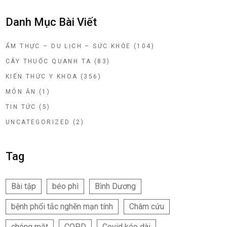
Danh Mục Bài Viết
ẨM THỰC – DU LỊCH – SỨC KHỎE
(104)
CÂY THUỐC QUANH TA
(83)
KIẾN THỨC Y KHOA
(356)
MÓN ĂN
(1)
TIN TỨC
(5)
UNCATEGORIZED
(2)
Tag
Bài tập
béo phì
Bình Dương
bệnh phổi tắc nghẽn mạn tính
Châm cứu
chóng mặt
COPD
Covid kéo dài