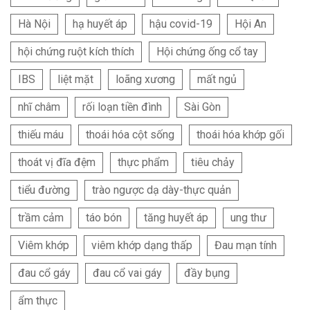
Hà Nội
hạ huyết áp
hậu covid-19
Hội An
hội chứng ruột kích thích
Hội chứng ống cổ tay
IBS
liệt mặt
loãng xương
mất ngủ
nhĩ châm
rối loạn tiền đình
Sài Gòn
thiếu máu
thoái hóa cột sống
thoái hóa khớp gối
thoát vị đĩa đệm
thực phẩm
tiêu chảy
tiểu đường
trào ngược dạ dày-thực quản
trầm cảm
táo bón
tăng huyết áp
ung thư
Viêm khớp
viêm khớp dạng thấp
Đau mạn tính
đau cổ gáy
đau cổ vai gáy
đầy bụng
ẩm thực