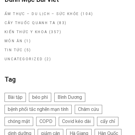
ẨM THỰC – DU LỊCH – SỨC KHỎE
(104)
CÂY THUỐC QUANH TA
(83)
KIẾN THỨC Y KHOA
(357)
MÓN ĂN
(1)
TIN TỨC
(5)
UNCATEGORIZED
(2)
Tag
Bài tập
béo phì
Bình Dương
bệnh phổi tắc nghẽn mạn tính
Châm cứu
chóng mặt
COPD
Covid kéo dài
cấy chỉ
dinh dưỡng
giảm cân
Hà Giang
Hàn Quốc