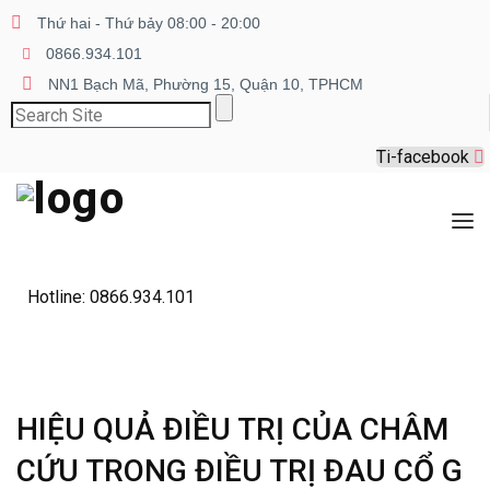
Thứ hai - Thứ bảy 08:00 - 20:00
0866.934.101
NN1 Bạch Mã, Phường 15, Quận 10, TPHCM
Tag Archives: Đau
Cổ Gáy
Ti-facebook
Home
Posts tagged "đau cổ gáy"
TRANG CHỦ
Hotline: 0866.934.101
GIỚI THIỆU
CÁC DỊCH VỤ
HIỆU QUẢ ĐIỀU TRỊ CỦA CHÂM
BÀI VIẾT HAY
CỨU TRONG ĐIỀU TRỊ ĐAU CỔ G
LIÊN HỆ