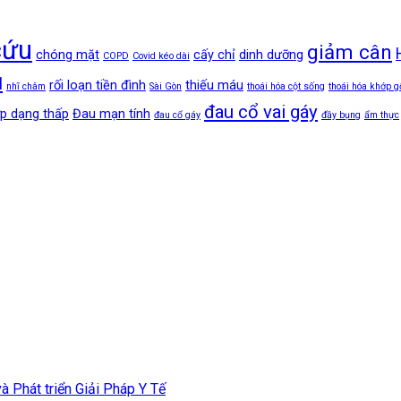
cứu
giảm cân
chóng mặt
cấy chỉ
dinh dưỡng
COPD
Covid kéo dài
ủ
rối loạn tiền đình
thiếu máu
nhĩ châm
Sài Gòn
thoái hóa cột sống
thoái hóa khớp g
đau cổ vai gáy
p dạng thấp
Đau mạn tính
đau cổ gáy
đầy bụng
ẩm thực
Phát triển Giải Pháp Y Tế