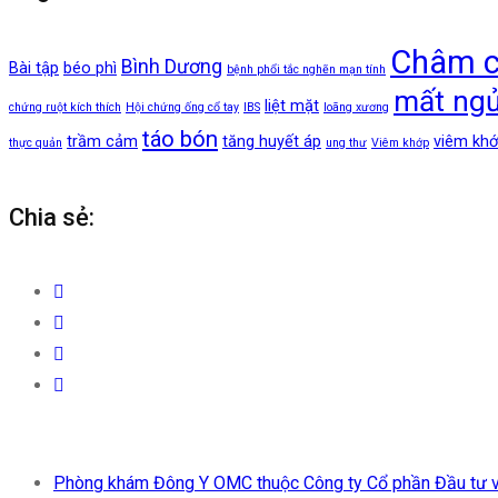
Châm 
Bình Dương
Bài tập
béo phì
bệnh phổi tắc nghẽn mạn tính
mất ng
liệt mặt
chứng ruột kích thích
Hội chứng ống cổ tay
IBS
loãng xương
táo bón
trầm cảm
tăng huyết áp
viêm khớ
thực quản
ung thư
Viêm khớp
Chia sẻ:
Phòng khám Đông Y OMC thuộc Công ty Cổ phần Đầu tư và 