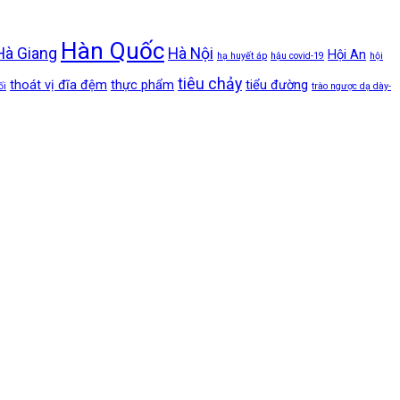
Hàn Quốc
Hà Giang
Hà Nội
Hội An
hạ huyết áp
hậu covid-19
hội
tiêu chảy
thoát vị đĩa đệm
thực phẩm
tiểu đường
ối
trào ngược dạ dày-