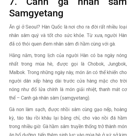
7. Canh gà nhân sâm
Samgyetang
Ăn gì ở Seoul? Hàn Quốc là nơi cho ra đời rất nhiều loại
nhân sâm quý và tốt cho sức khỏe. Từ xưa, người Hàn
đã có thói quen đem nhân sâm đi hầm cùng với gà.
Hằng năm, trong lịch của người Hàn có ba ngày nóng
nhất trong mùa hè, được gọi là Chobok, Jungbok,
Malbok. Trong những ngày này, món ăn có thể khiến cho
người dân xếp hàng dài trước cửa hàng mặc cho trời
nóng như đổ lửa chính là món giải nhiệt, thanh mát cơ
thể – Canh gà nhân sâm (samgyetang).
Gà non làm sạch, được nhồi sâm cùng gạo nếp, hoàng
kỳ, táo tàu rồi khâu lại bằng chỉ, cho vào nồi đá hầm
trong nhiều giờ. Gà hầm sâm truyền thống trở thành món
ăn bổ dưỡng, tiếp thêm sinh lực vào mùa hè ở xứ sở kim