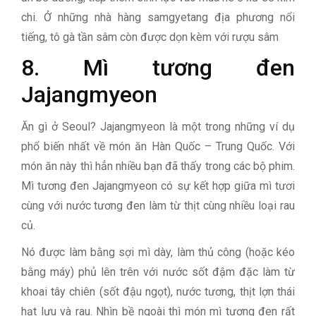
chi. Ở những nhà hàng samgyetang địa phương nổi
tiếng, tô gà tần sâm còn được dọn kèm với rượu sâm
8. Mì tương đen
Jajangmyeon
Ăn gì ở Seoul? Jajangmyeon là một trong những ví dụ
phổ biến nhất về món ăn Hàn Quốc – Trung Quốc. Với
món ăn này thì hẳn nhiều bạn đã thấy trong các bộ phim.
Mì tương đen Jajangmyeon có sự kết hợp giữa mì tươi
cùng với nước tương đen làm từ thịt cùng nhiều loại rau
củ.
Nó được làm bằng sợi mì dày, làm thủ công (hoặc kéo
bằng máy) phủ lên trên với nước sốt đậm đặc làm từ
khoai tây chiên (sốt đậu ngọt), nước tương, thịt lợn thái
hạt lựu và rau. Nhìn bề ngoài thì món mì tương đen rất