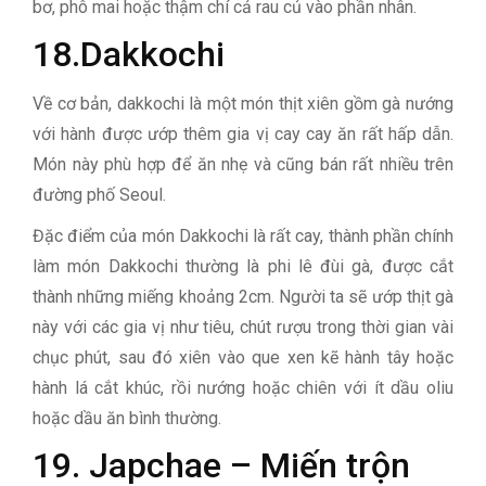
bơ, phô mai hoặc thậm chí cả rau củ vào phần nhân.
18.Dakkochi
Về cơ bản, dakkochi là một món thịt xiên gồm gà nướng
với hành được ướp thêm gia vị cay cay ăn rất hấp dẫn.
Món này phù hợp để ăn nhẹ và cũng bán rất nhiều trên
đường phố Seoul.
Đặc điểm của món Dakkochi là rất cay, thành phần chính
làm món Dakkochi thường là phi lê đùi gà, được cắt
thành những miếng khoảng 2cm. Người ta sẽ ướp thịt gà
này với các gia vị như tiêu, chút rượu trong thời gian vài
chục phút, sau đó xiên vào que xen kẽ hành tây hoặc
hành lá cắt khúc, rồi nướng hoặc chiên với ít dầu oliu
hoặc dầu ăn bình thường.
19.
Japchae –
Miến trộn