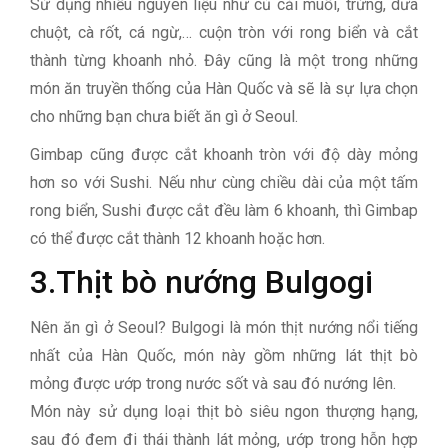
Sử dụng nhiều nguyên liệu như củ cải muối, trứng, dưa
chuột, cà rốt, cá ngừ,… cuộn tròn với rong biển và cắt
thành từng khoanh nhỏ. Đây cũng là một trong những
món ăn truyền thống của Hàn Quốc và sẽ là sự lựa chọn
cho những bạn chưa biết ăn gì ở Seoul.
Gimbap cũng được cắt khoanh tròn với độ dày mỏng
hơn so với Sushi. Nếu như cùng chiều dài của một tấm
rong biển, Sushi được cắt đều làm 6 khoanh, thì Gimbap
có thể được cắt thành 12 khoanh hoặc hơn.
3.Thịt bò nướng Bulgogi
Nên ăn gì ở Seoul? Bulgogi là món thịt nướng nổi tiếng
nhất của Hàn Quốc, món này gồm những lát thịt bò
mỏng được ướp trong nước sốt và sau đó nướng lên.
Món này sử dụng loại thịt bò siêu ngon thượng hạng,
sau đó đem đi thái thành lát mỏng, ướp trong hỗn hợp