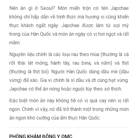
Nên ăn gì ở Seoul? Món miến trộn có tên Japchae
không chỉ hấp dẫn về hình thức mà hương vị cũng khiến
thực khách ngất ngây. Japchae được làm từ sợi mỳ
trong của Hàn Quốc và món ăn ngày có vị hơi ngọt và rất
mềm.
Nguyên liệu chính là các loại rau theo mùa (thường là cà
rốt thái lát mỏng, hành tây, rau bina, và nấm) và thịt
(thường là thịt bò). Người Hàn Quốc dùng dầu mè (dầu
vừng) để xào. Gia vị chính là xì dầu và ớt cùng hạt vừng.
Japchae có thể ăn nóng hoặc nguội tùy theo sở thích.
Đặc biệt món ăn này không hề có vị quá cay nên vị rất
ngon. Chính vì vậy, nó đã trở thành một trong những món
ăn ngon khó cưỡng của ẩm thực Hàn Quốc.
PHÒNG KHÁM ĐÔNG Y OMC