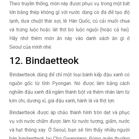
Theo truyền thống, món này được phục vụ trong một bát
lớn bằng thép không gỉ với nước dùng có đá để tạo độ
lạnh, dưa chuột thái sợi, lê Hàn Quốc, củ cải muối chua
và trứng luộc hoặc lát thịt bò luộc nguội (hoặc cả hai).
Hãy nhớ thêm món ăn này vào danh sách ăn gì ở
Seoul của mình nhé.
12. Bindaetteok
Bindaetteok dùng để chỉ một loại bánh kếp đậu xanh có
nguồn gốc từ tỉnh Pyongan. Nó được làm bằng cách
nghiền đậu xanh đã ngâm thành bột và thêm nhân làm từ
kim chi, dương xỉ, giá đậu xanh, hành lá và thịt lợn.
Bindaetteok được áp chảo thành hình tròn dẹt và phục
vụ với nước chấm được làm từ nước tương, giấm, nước
và hạt thông xay. Ở Seoul, bạn sẽ tìm thấy nhiều người
bán bindaetteok tại Chợ Gwangjang. Đừng quên thưởng