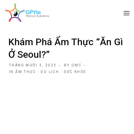
TRANG CHỦ
Khám Phá Ẩm Thực “Ăn Gì
GIỚI THIỆU
Ở Seoul?”
CÁC DỊCH VỤ
THÁNG MƯỜI 3, 2023
BY
OMC
BÀI VIẾT HAY
IN
ẨM THỰC - DU LỊCH - SỨC KHỎE
LIÊN HỆ