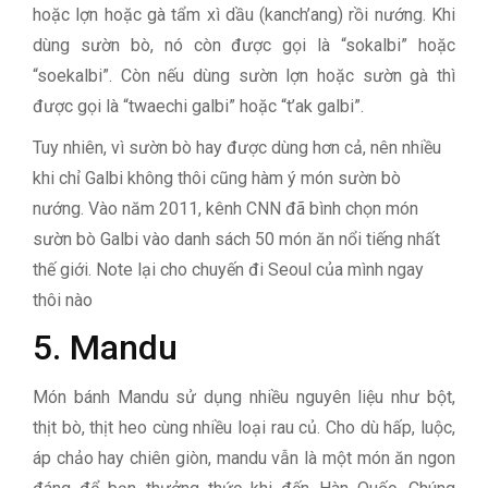
hoặc lợn hoặc gà tẩm xì dầu (kanch’ang) rồi nướng. Khi
dùng sườn bò, nó còn được gọi là “sokalbi” hoặc
“soekalbi”. Còn nếu dùng sườn lợn hoặc sườn gà thì
được gọi là “twaechi galbi” hoặc “t’ak galbi”.
Tuy nhiên, vì sườn bò hay được dùng hơn cả, nên nhiều
khi chỉ Galbi không thôi cũng hàm ý món sườn bò
nướng. Vào năm 2011, kênh CNN đã bình chọn món
sườn bò Galbi vào danh sách 50 món ăn nổi tiếng nhất
thế giới. Note lại cho chuyến đi Seoul của mình ngay
thôi nào
5. Mandu
Món bánh Mandu sử dụng nhiều nguyên liệu như bột,
thịt bò, thịt heo cùng nhiều loại rau củ. Cho dù hấp, luộc,
áp chảo hay chiên giòn, mandu vẫn là một món ăn ngon