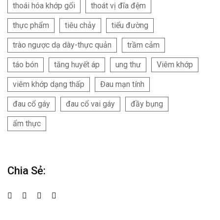
thoái hóa khớp gối
thoát vị đĩa đệm
thực phẩm
tiêu chảy
tiểu đường
trào ngược dạ dày-thực quản
trầm cảm
táo bón
tăng huyết áp
ung thư
Viêm khớp
viêm khớp dạng thấp
Đau mạn tính
đau cổ gáy
đau cổ vai gáy
đầy bụng
ẩm thực
Chia Sẻ: