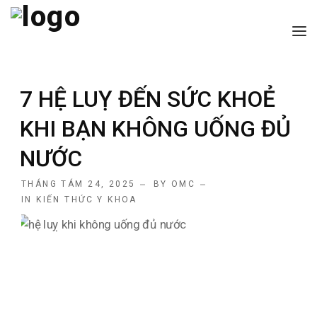
TRANG CHỦ
7 HỆ LUỴ ĐẾN SỨC KHOẺ
GIỚI THIỆU
KHI BẠN KHÔNG UỐNG ĐỦ
CÁC DỊCH VỤ
NƯỚC
BÀI VIẾT HAY
THÁNG TÁM 24, 2025
BY
OMC
LIÊN HỆ
IN
KIẾN THỨC Y KHOA