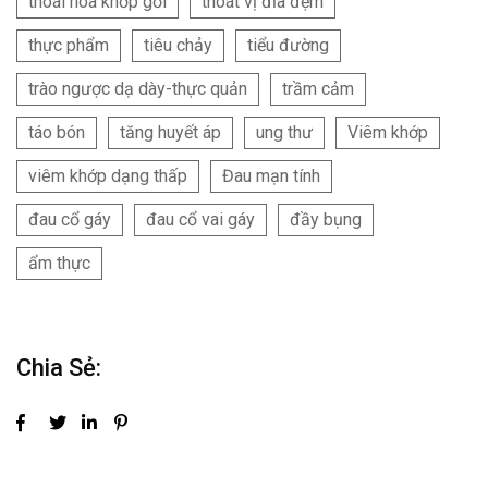
thoái hóa khớp gối
thoát vị đĩa đệm
thực phẩm
tiêu chảy
tiểu đường
trào ngược dạ dày-thực quản
trầm cảm
táo bón
tăng huyết áp
ung thư
Viêm khớp
viêm khớp dạng thấp
Đau mạn tính
đau cổ gáy
đau cổ vai gáy
đầy bụng
ẩm thực
Chia Sẻ: