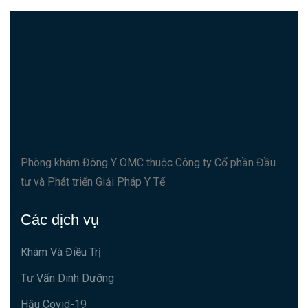
Phòng khám Đông Y OMC thuộc Công ty Cổ phần Đầu
tư và Phát triển Giải Pháp Y Tế
Các dịch vụ
Khám Và Điều Trị
Tư Vấn Dinh Dưỡng
Hậu Covid-19