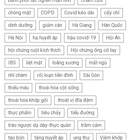
bệnh phổi tắc nghẽn mạn tính
Châm cứu
chóng mặt
COPD
Covid kéo dài
cấy chỉ
dinh dưỡng
giảm cân
Hà Giang
Hàn Quốc
Hà Nội
hạ huyết áp
hậu covid-19
Hội An
hội chứng ruột kích thích
Hội chứng ống cổ tay
IBS
liệt mặt
loãng xương
mất ngủ
nhĩ châm
rối loạn tiền đình
Sài Gòn
thiếu máu
thoái hóa cột sống
thoái hóa khớp gối
thoát vị đĩa đệm
thực phẩm
tiêu chảy
tiểu đường
trào ngược dạ dày-thực quản
trầm cảm
táo bón
tăng huyết áp
ung thư
Viêm khớp