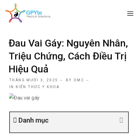
TRANG CHỦ
Đau Vai Gáy: Nguyên Nhân,
GIỚI THIỆU
Triệu Chứng, Cách Điều Trị
CÁC DỊCH VỤ
Hiệu Quả
BÀI VIẾT HAY
THÁNG MƯỜI 3, 2025
BY
OMC
LIÊN HỆ
IN
KIẾN THỨC Y KHOA
Danh mục