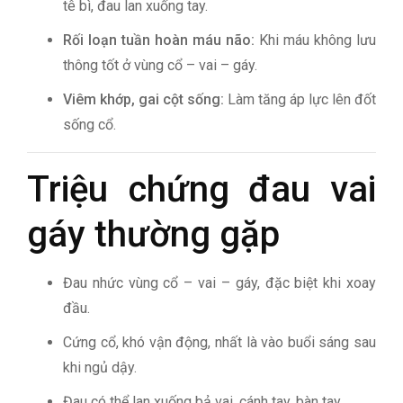
tê bì, đau lan xuống tay.
Rối loạn tuần hoàn máu não:
Khi máu không lưu
thông tốt ở vùng cổ – vai – gáy.
Viêm khớp, gai cột sống:
Làm tăng áp lực lên đốt
sống cổ.
Triệu chứng đau vai
gáy thường gặp
Đau nhức vùng cổ – vai – gáy, đặc biệt khi xoay
đầu.
Cứng cổ, khó vận động, nhất là vào buổi sáng sau
khi ngủ dậy.
Đau có thể lan xuống bả vai, cánh tay, bàn tay.