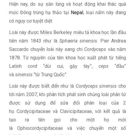
Hiện nay, do sự săn lùng và hoạt động khai thác quá
mức Đông trùng hạ thảo tại
Nepal
, loại nấm này đang
có nguy cơ tuyệt diệt
Loài này được Miles Berkeley miêu tả khoa học lần đầu
tiên năm 1843 như là
Sphaeria sinensis
. Pier Andrea
Saccardo chuyển loài này sang chi
Cordyceps
vào năm
1878. Từ nguyên của tên khoa học xuất phát từ tiếng
Latinh
cord
“dùi cui, gậy tày”,
ceps
“đầu”
và
sinensis
“từ Trung Quốc”.
Loài này được biết đến như là
Cordyceps sinensis
cho
tới năm 2007, khi phân tích phát sinh chủng loài phân tử
được sử dụng để sửa đổi phân loại của 2
họ Cordycipitaceae và Clavicipitaceae, với kết quả là
tạo ra tên gọi cho một họ mới
là Ophiocordycipitaceae và việc chuyển một số