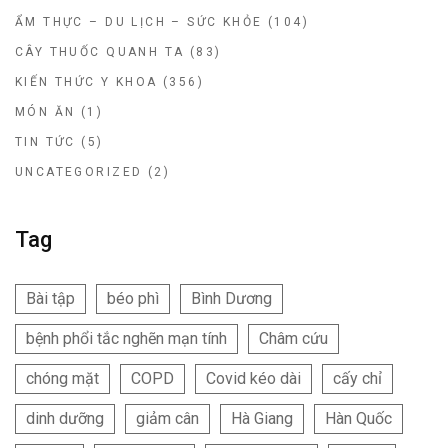
ẨM THỰC – DU LỊCH – SỨC KHỎE
(104)
CÂY THUỐC QUANH TA
(83)
KIẾN THỨC Y KHOA
(356)
MÓN ĂN
(1)
TIN TỨC
(5)
UNCATEGORIZED
(2)
Tag
Bài tập
béo phì
Bình Dương
bệnh phổi tắc nghẽn mạn tính
Châm cứu
chóng mặt
COPD
Covid kéo dài
cấy chỉ
dinh dưỡng
giảm cân
Hà Giang
Hàn Quốc