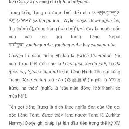
loài
Cordyceps
sang chi
Ophiocordyceps
.
Trong tiếng Tạng nó được biết đến như là དབྱར་རྩྭ་དགུན་
འབུ་ (ZWPY:
yartsa gunbu
, Wylie:
dbyar rtswa dgun ‘bu
,
“hạ thảo(cỏ), đông trùng (sâu bọ)”), và đây là nguồn gốc
của các tên gọi trong tiếng Nepal
यार्शागुम्बा,
yarshagumba
,
yarchagumba
hay
yarsagumba
.
Chuyển tự sang tiếng Bhutan là
Yartsa Guenboob
. Nó
còn được biết đến như là
keera jhar
,
keeda jadi
,
keeda
ghas
hay ‘
ghaas fafoond
trong tiếng Hindi. Tên gọi tiếng
Trung
Dōng chóng xià cǎo
(冬蟲夏草) nghĩa là “đông
trùng, hạ thảo” (nghĩa là “sâu mùa đông, [trở thành] cỏ
mùa hè”).
Tên gọi tiếng Trung là dịch theo nghĩa đen của tên gọi
gốc tiếng Tạng, được thầy lang người Tạng là Zurkhar
Namnyi Dorje ghi chép lại lần đầu tiên trong thế kỷ XV.