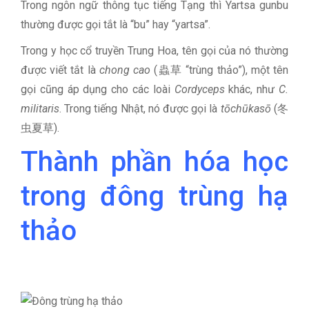
Trong ngôn ngữ thông tục tiếng Tạng thì Yartsa gunbu
thường được gọi tắt là “bu” hay “yartsa”.
Trong y học cổ truyền Trung Hoa, tên gọi của nó thường
được viết tắt là
chong cao
(蟲草 “trùng thảo”), một tên
gọi cũng áp dụng cho các loài
Cordyceps
khác, như
C.
militaris
. Trong tiếng Nhật, nó được gọi là
tōchūkasō
(冬
虫夏草).
Thành phần hóa học
trong đông trùng hạ
thảo