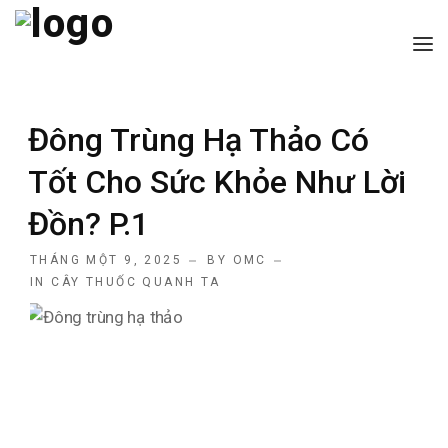
TRANG CHỦ
Đông Trùng Hạ Thảo Có
GIỚI THIỆU
Tốt Cho Sức Khỏe Như Lời
CÁC DỊCH VỤ
Đồn? P.1
BÀI VIẾT HAY
THÁNG MỘT 9, 2025
BY
OMC
LIÊN HỆ
IN
CÂY THUỐC QUANH TA