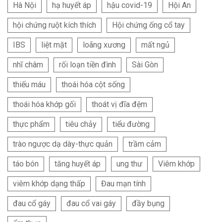
Hà Nội
hạ huyết áp
hậu covid-19
Hội An
hội chứng ruột kích thích
Hội chứng ống cổ tay
IBS
liệt mặt
loãng xương
mất ngủ
nhĩ châm
rối loạn tiền đình
Sài Gòn
thiếu máu
thoái hóa cột sống
thoái hóa khớp gối
thoát vị đĩa đệm
thực phẩm
tiêu chảy
tiểu đường
trào ngược dạ dày-thực quản
trầm cảm
táo bón
tăng huyết áp
ung thư
Viêm khớp
viêm khớp dạng thấp
Đau mạn tính
đau cổ gáy
đau cổ vai gáy
đầy bụng