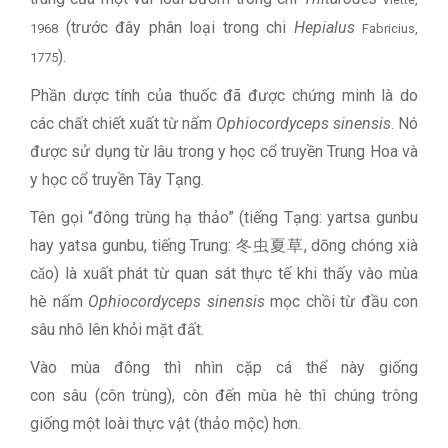
(trước đây phân loại trong chi
Hepialus
1968
Fabricius,
).
1775
Phần dược tính của thuốc đã được chứng minh là do
các chất chiết xuất từ nấm
Ophiocordyceps sinensis
. Nó
được sử dụng từ lâu trong y học cổ truyền Trung Hoa và
y học cổ truyền Tây Tạng.
Tên gọi “đông trùng hạ thảo” (tiếng Tạng: yartsa gunbu
hay yatsa gunbu, tiếng Trung: 冬虫夏草, dōng chóng xià
cǎo) là xuất phát từ quan sát thực tế khi thấy vào mùa
hè nấm
Ophiocordyceps sinensis
mọc chồi từ đầu con
sâu nhô lên khỏi mặt đất.
Vào mùa đông thì nhìn cặp cá thể này giống
con sâu (côn trùng), còn đến mùa hè thì chúng trông
giống một loài thực vật (thảo mộc) hơn.