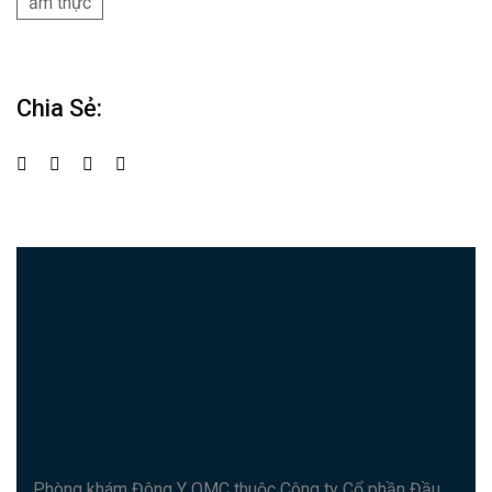
ẩm thực
Chia Sẻ:
Phòng khám Đông Y OMC thuộc Công ty Cổ phần Đầu