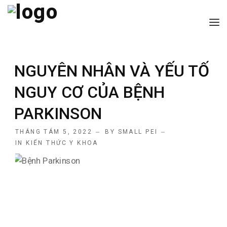
TRANG CHỦ
NGUYÊN NHÂN VÀ YẾU TỐ
GIỚI THIỆU
NGUY CƠ CỦA BỆNH
CÁC DỊCH VỤ
PARKINSON
BÀI VIẾT HAY
THÁNG TÁM 5, 2022
BY
SMALL PEI
LIÊN HỆ
IN
KIẾN THỨC Y KHOA