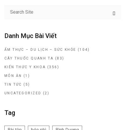
Danh Mục Bài Viết
ẨM THỰC – DU LỊCH – SỨC KHỎE
(104)
CÂY THUỐC QUANH TA
(83)
KIẾN THỨC Y KHOA
(356)
MÓN ĂN
(1)
TIN TỨC
(5)
UNCATEGORIZED
(2)
Tag
Bài tập
béo phì
Bình Dương