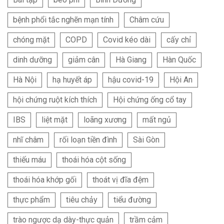
bệnh phổi tắc nghẽn mạn tính
Châm cứu
chóng mặt
COPD
Covid kéo dài
cấy chỉ
dinh dưỡng
giảm cân
Hà Giang
Hàn Quốc
Hà Nội
hạ huyết áp
hậu covid-19
Hội An
hội chứng ruột kích thích
Hội chứng ống cổ tay
IBS
liệt mặt
loãng xương
mất ngủ
nhĩ châm
rối loạn tiền đình
Sài Gòn
thiếu máu
thoái hóa cột sống
thoái hóa khớp gối
thoát vị đĩa đệm
thực phẩm
tiêu chảy
tiểu đường
trào ngược dạ dày-thực quản
trầm cảm