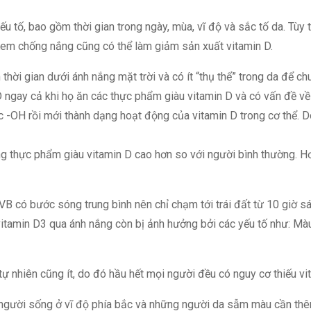
u tố, bao gồm thời gian trong ngày, mùa, vĩ độ và sắc tố da. Tùy 
em chống nắng cũng có thể làm giảm sản xuất vitamin D.
thời gian dưới ánh nắng mặt trời và có ít “thụ thể” trong da để ch
D ngay cả khi họ ăn các thực phẩm giàu vitamin D và có vấn đề về
-OH rồi mới thành dạng hoạt động của vitamin D trong cơ thể. Do
 thực phẩm giàu vitamin D cao hơn so với người bình thường. Hơ
B có bước sóng trung bình nên chỉ chạm tới trái đất từ 10 giờ sán
 vitamin D3 qua ánh nắng còn bị ảnh hưởng bởi các yếu tố như: M
ự nhiên cũng ít, do đó hầu hết mọi người đều có nguy cơ thiếu vit
g người sống ở vĩ độ phía bắc và những người da sẫm màu cần thê