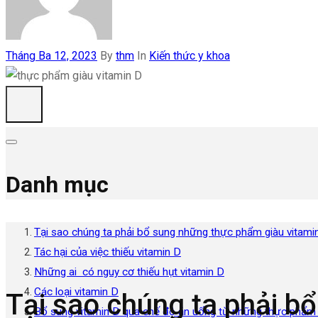
Tháng Ba 12, 2023
By
thm
In
Kiến thức y khoa
Danh mục
Tại sao chúng ta phải bổ sung những thực phẩm giàu vitami
Tác hại của việc thiếu vitamin D
Những ai có nguy cơ thiếu hụt vitamin D
Các loại vitamin D
Tại sao chúng ta phải b
Bổ sung vitamin D qua chế độ ăn uống từ những thực phẩm 