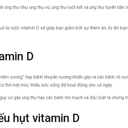
 ung thư như ung thư vú, ung thư ruột kết và ung thư tuyến tiền l
quả từ ruột, vitamin D sẽ giúp bạn giảm bớt sự thèm ăn, từ đó bạ
tamin D
g “mềm xương” hay bệnh nhuyễn xương khiến gây ra các bệnh về xươ
n cơ thể mệt mỏi, thiếu sức sống để hoạt động cho cả ngày.
uy cơ gây ung thư hay các bệnh tim mạch và đặc biệt là chứng mấ
ếu hụt vitamin D