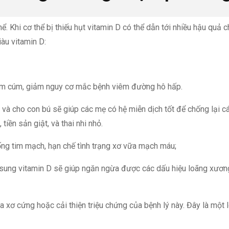
hể. Khi cơ thể bị thiếu hụt vitamin D có thể dẫn tới nhiều hậu qu
àu vitamin D:
cảm cúm, giảm nguy cơ mắc bệnh viêm đường hô hấp.
 và cho con bú sẽ giúp các mẹ có hệ miễn dịch tốt để chống lại cá
tiền sản giật, và thai nhi nhỏ.
ống tim mạch, hạn chế tình trạng xơ vữa mạch máu;
sung vitamin D sẽ giúp ngăn ngừa được các dấu hiệu loãng xương
 xơ cứng hoặc cải thiện triệu chứng của bệnh lý này. Đây là một 