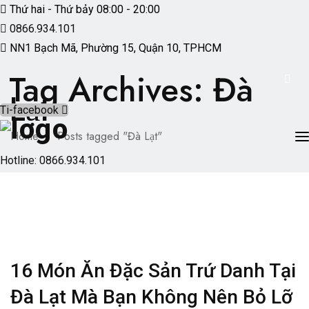
Thứ hai - Thứ bảy 08:00 - 20:00
0866.934.101
NN1 Bạch Mã, Phường 15, Quận 10, TPHCM
Tag Archives: Đà
Lạt
Ti-facebook
Home
Posts tagged "Đà Lạt"
Hotline: 0866.934.101
TRANG CHỦ
GIỚI THIỆU
CÁC DỊCH VỤ
BÀI VIẾT HAY
16 Món Ăn Đặc Sản Trứ Danh Tại
LIÊN HỆ
Đà Lạt Mà Bạn Không Nên Bỏ Lỡ