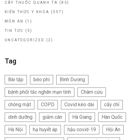
CÂY THUỐC QUANH TA
(83)
KIẾN THỨC Y KHOA
(357)
MÓN ĂN
(1)
TIN TỨC
(5)
UNCATEGORIZED
(2)
Tag
Bài tập
béo phì
Bình Dương
bệnh phổi tắc nghẽn mạn tính
Châm cứu
chóng mặt
COPD
Covid kéo dài
cấy chỉ
dinh dưỡng
giảm cân
Hà Giang
Hàn Quốc
Hà Nội
hạ huyết áp
hậu covid-19
Hội An