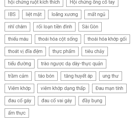
hội chứng ruột kích thích
Hội chứng ống cổ tay
IBS
liệt mặt
loãng xương
mất ngủ
nhĩ châm
rối loạn tiền đình
Sài Gòn
thiếu máu
thoái hóa cột sống
thoái hóa khớp gối
thoát vị đĩa đệm
thực phẩm
tiêu chảy
tiểu đường
trào ngược dạ dày-thực quản
trầm cảm
táo bón
tăng huyết áp
ung thư
Viêm khớp
viêm khớp dạng thấp
Đau mạn tính
đau cổ gáy
đau cổ vai gáy
đầy bụng
ẩm thực