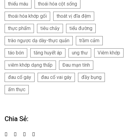
thiếu máu
thoái hóa cột sống
thoái hóa khớp gối
thoát vị đĩa đệm
thực phẩm
tiêu chảy
tiểu đường
trào ngược dạ dày-thực quản
trầm cảm
táo bón
tăng huyết áp
ung thư
Viêm khớp
viêm khớp dạng thấp
Đau mạn tính
đau cổ gáy
đau cổ vai gáy
đầy bụng
ẩm thực
Chia Sẻ: