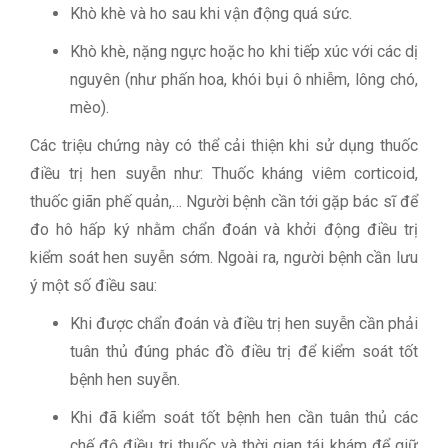
Khò khè và ho sau khi vận động quá sức.
Khò khè, nặng ngực hoặc ho khi tiếp xúc với các dị
nguyên (như phấn hoa, khói bụi ô nhiễm, lông chó,
mèo).
Các triệu chứng này có thể cải thiện khi sử dụng thuốc
điều trị hen suyễn như: Thuốc kháng viêm corticoid,
thuốc giãn phế quản,… Người bệnh cần tới gặp bác sĩ để
đo hô hấp ký nhằm chẩn đoán và khởi động điều trị
kiểm soát hen suyễn sớm. Ngoài ra, người bệnh cần lưu
ý một số điều sau:
Khi được chẩn đoán và điều trị hen suyễn cần phải
tuân thủ đúng phác đồ điều trị để kiểm soát tốt
bệnh hen suyễn.
Khi đã kiểm soát tốt bệnh hen cần tuân thủ các
chế độ điều trị thuốc và thời gian tái khám để giữ