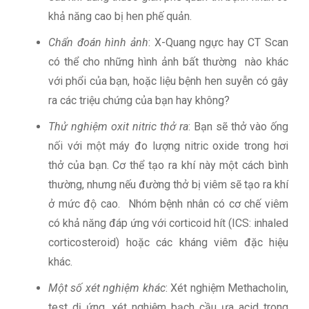
khả năng cao bị hen phế quản.
Chẩn đoán hình ảnh
: X-Quang ngực hay CT Scan
có thể cho những hình ảnh bất thường nào khác
với phổi của bạn, hoặc liệu bệnh hen suyễn có gây
ra các triệu chứng của bạn hay không?
Thử nghiệm oxit nitric thở ra
: Bạn sẽ thở vào ống
nối với một máy đo lượng nitric oxide trong hơi
thở của bạn. Cơ thể tạo ra khí này một cách bình
thường, nhưng nếu đường thở bị viêm sẽ tạo ra khí
ở mức độ cao. Nhóm bệnh nhân có cơ chế viêm
có khả năng đáp ứng với corticoid hít (ICS: inhaled
corticosteroid) hoặc các kháng viêm đặc hiệu
khác.
Một số xét nghiệm khác
: Xét nghiệm Methacholin,
test dị ứng, xét nghiệm bạch cầu ưa acid trong