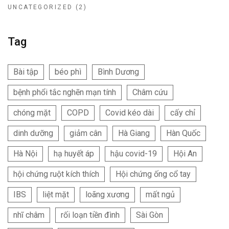
UNCATEGORIZED
(2)
Tag
Bài tập
béo phì
Bình Dương
bệnh phổi tắc nghẽn mạn tính
Châm cứu
chóng mặt
COPD
Covid kéo dài
cấy chỉ
dinh dưỡng
giảm cân
Hà Giang
Hàn Quốc
Hà Nội
hạ huyết áp
hậu covid-19
Hội An
hội chứng ruột kích thích
Hội chứng ống cổ tay
IBS
liệt mặt
loãng xương
mất ngủ
nhĩ châm
rối loạn tiền đình
Sài Gòn