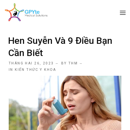
TRANG CHỦ
Hen Suyễn Và 9 Điều Bạn
GIỚI THIỆU
Cần Biết
CÁC DỊCH VỤ
THÁNG HAI 26, 2023
BY
THM
BÀI VIẾT HAY
IN
KIẾN THỨC Y KHOA
LIÊN HỆ